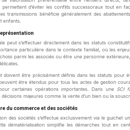
e valorisation préférentielle entre héritiers directs, tan
ermettent d’éviter les conflits successoraux tout en facil
 à ces transmissions bénéficie généralement des abattement
t enfants.
représentation
le peut s’effectuer directement dans les statuts constituti
rtance particulière dans le contexte familial, où les enjeu
 choisi parmi les associés ou être une personne extérieure,
élicates.
 doivent être précisément définis dans les statuts pour évi
 peuvent être étendus pour tous les actes de gestion couran
s pour certaines opérations importantes. Dans une
SCI f
s décisions majeures comme la vente d’un bien ou la souscr
tre du commerce et des sociétés
on des sociétés s’effectue exclusivement via le guichet uni
ette dématérialisation simplifie les démarches tout en centr