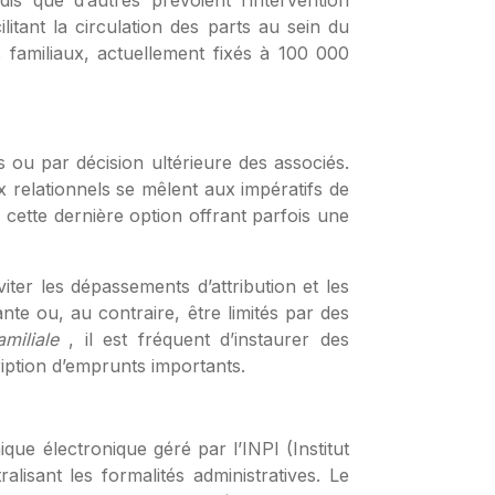
dis que d’autres prévoient l’intervention
itant la circulation des parts au sein du
s familiaux, actuellement fixés à 100 000
fs ou par décision ultérieure des associés.
x relationnels se mêlent aux impératifs de
 cette dernière option offrant parfois une
ter les dépassements d’attribution et les
te ou, au contraire, être limités par des
amiliale
, il est fréquent d’instaurer des
iption d’emprunts importants.
que électronique géré par l’INPI (Institut
alisant les formalités administratives. Le