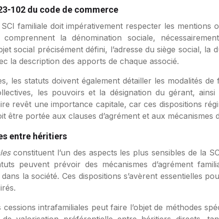
 R123-102 du code de commerce
a SCI familiale doit impérativement respecter les mentions 
omprennent la dénomination sociale, nécessairement s
bjet social précisément défini, l’adresse du siège social, la
vec la description des apports de chaque associé.
, les statuts doivent également détailler les modalités de 
llectives, les pouvoirs et la désignation du gérant, ains
aire revêt une importance capitale, car ces dispositions régi
doit être portée aux clauses d’agrément et aux mécanismes de
s entre héritiers
ales
constituent l’un des aspects les plus sensibles de la SCI 
tatuts peuvent prévoir des mécanismes d’agrément famili
ns la société. Ces dispositions s’avèrent essentielles pour
irés.
s cessions intrafamiliales peut faire l’objet de méthodes sp