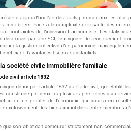
présente aujourd’hui l’un des outils patrimoniaux les plus p
ens immobiliers. Face à la complexité croissante des enjeu
ux contraintes de l’indivision traditionnelle. Les statisti
ent désormais par une SCI, témoignant de l’engouement crois
lifier la gestion collective d’un patrimoine, mais égalemen
bénéficiant d’avantages fiscaux substantiels.
 la société civile immobilière familiale
de civil article 1832
uridique défini par l’article 1832 du Code civil, qui établit
é est constituée par deux ou plusieurs personnes qui con
néfice ou de profiter de l’économie qui pourra en résulte
e exclusivement des biens immobiliers entre membres d’u
que que son objet doit demeurer strictement non commercial. 