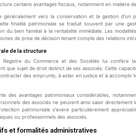
tructure certains avantages fiscaux, notamment en matière de
nte généralement vers la conservation et la gestion d’un pat
ette finalité patrimoniale se traduit souvent par une ges
tion du bien familial à la rentabilité immédiate. Les modal
smes de prise de décision tenant compte des relations intra
ale de la structure
 au Registre du Commerce et des Sociétés lui confère 
nt que sujet de droit distinct de ses associés. Cette capaci
contracter des emprunts, à ester en justice et à accomplir to
ente des avantages patrimoniaux considérables, notammen
ersonnels des associés ne peuvent ainsi saisir directement l
otection patrimoniale s’avère particulièrement appréciab
miques ou professionnels des associés.
ifs et formalités administratives