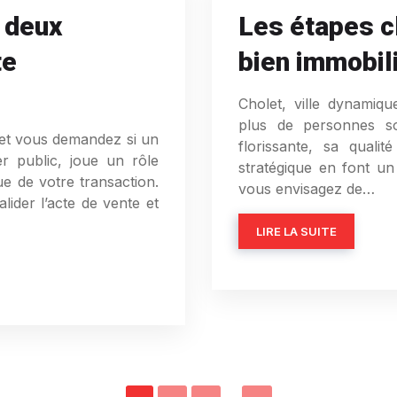
à deux
Les étapes c
te
bien immobili
Cholet, ville dynamiqu
plus de personnes so
 et vous demandez si un
florissante, sa quali
ier public, joue un rôle
stratégique en font un l
que de votre transaction.
vous envisagez de…
lider l’acte de vente et
LIRE LA SUITE