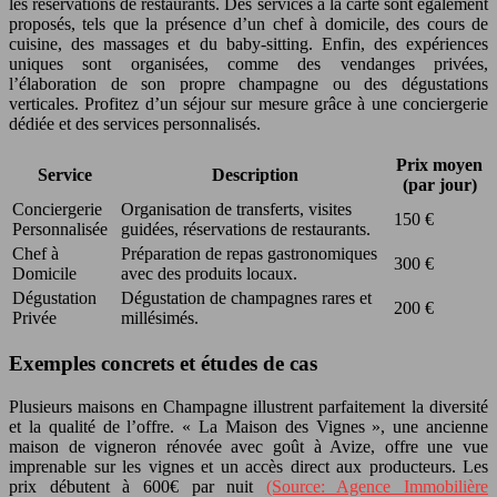
les réservations de restaurants. Des services à la carte sont également
proposés, tels que la présence d’un chef à domicile, des cours de
cuisine, des massages et du baby-sitting. Enfin, des expériences
uniques sont organisées, comme des vendanges privées,
l’élaboration de son propre champagne ou des dégustations
verticales. Profitez d’un séjour sur mesure grâce à une conciergerie
dédiée et des services personnalisés.
Prix moyen
Service
Description
(par jour)
Conciergerie
Organisation de transferts, visites
150 €
Personnalisée
guidées, réservations de restaurants.
Chef à
Préparation de repas gastronomiques
300 €
Domicile
avec des produits locaux.
Dégustation
Dégustation de champagnes rares et
200 €
Privée
millésimés.
Exemples concrets et études de cas
Plusieurs maisons en Champagne illustrent parfaitement la diversité
et la qualité de l’offre. « La Maison des Vignes », une ancienne
maison de vigneron rénovée avec goût à Avize, offre une vue
imprenable sur les vignes et un accès direct aux producteurs. Les
prix débutent à 600€ par nuit
(Source: Agence Immobilière