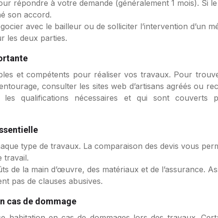
 pour répondre à votre demande (généralement 1 mois). Si le
né son accord.
égocier avec le bailleur ou de solliciter l’intervention d’un 
 les deux parties.
portante
 fiables et compétents pour réaliser vos travaux. Pour tro
ourage, consulter les sites web d’artisans agréés ou reche
 les qualifications nécessaires et qui sont couverts p
ssentielle
haque type de travaux. La comparaison des devis vous perme
 travail.
coûts de la main d’œuvre, des matériaux et de l’assurance. 
tent pas de clauses abusives.
n en cas de dommage
nce habitation en cas de dommages lors des travaux. Cert