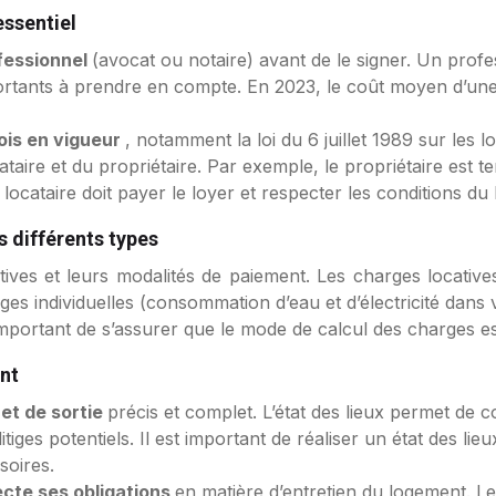
essentiel
ofessionnel
(avocat ou notaire) avant de le signer. Un prof
portants à prendre en compte. En 2023, le coût moyen d’une
lois en vigueur
, notamment la loi du 6 juillet 1989 sur les 
locataire et du propriétaire. Par exemple, le propriétaire est
locataire doit payer le loyer et respecter les conditions du b
s différents types
tives et leurs modalités de paiement. Les charges locati
arges individuelles (consommation d’eau et d’électricité dan
 important de s’assurer que le mode de calcul des charges est 
ant
 et de sortie
précis et complet. L’état des lieux permet de c
itiges potentiels. Il est important de réaliser un état des lie
soires.
ecte ses obligations
en matière d’entretien du logement. Le