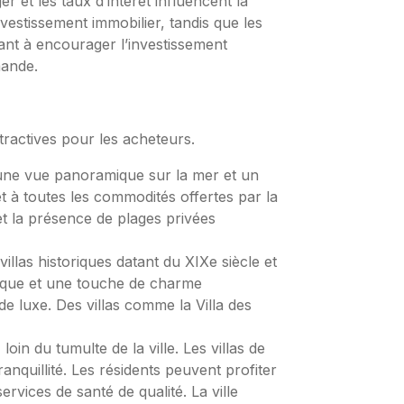
ger et les taux d’intérêt influencent la
nvestissement immobilier, tandis que les
sant à encourager l’investissement
mande.
ttractives pour les acheteurs.
 une vue panoramique sur la mer et un
e et à toutes les commodités offertes par la
r et la présence de plages privées
villas historiques datant du XIXe siècle et
nique et une touche de charme
de luxe. Des villas comme la Villa des
oin du tumulte de la ville. Les villas de
anquillité. Les résidents peuvent profiter
ervices de santé de qualité. La ville