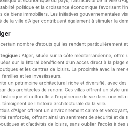
politique et économique du pays, l’attractivité de la ville d’Al
tabilité politique et la croissance économique favorisent l’i
ts de biens immobiliers. Les initiatives gouvernementales vi
té de la ville d’Alger contribuent également à stimuler la de
lger
n certain nombre d’atouts qui les rendent particulièrement a
tégique :
Alger, située sur la côte méditerranéenne, offre
situées sur le littoral bénéficient d’un accès direct à la plag
 boutiques et les centres de loisirs. La proximité avec la me
familles et les investisseurs.
ite un patrimoine architectural riche et diversifié, avec des 
ar des architectes de renom. Ces villas offrent un style u
istorique et culturelle à l’expérience de vie dans une villa 
 témoignent de l’histoire architecturale de la ville.
ntiels d’Alger offrent un environnement calme et verdoyant, l
ité renforcés, offrant ainsi un sentiment de sécurité et de tr
utiques et d’activités de loisirs, sans oublier l’accès à des s