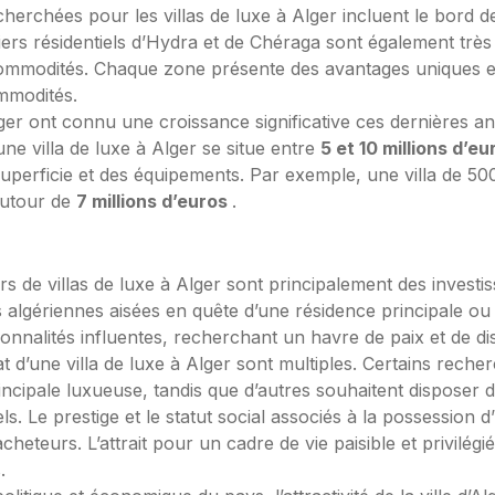
cherchées pour les villas de luxe à Alger incluent le bord 
tiers résidentiels d’Hydra et de Chéraga sont également très
commodités. Chaque zone présente des avantages uniques en
ommodités.
Alger ont connu une croissance significative ces dernières a
une villa de luxe à Alger se situe entre
5 et 10 millions d’e
 superficie et des équipements. Par exemple, une villa de 500
autour de
7 millions d’euros
.
s de villas de luxe à Alger sont principalement des investiss
es algériennes aisées en quête d’une résidence principale ou
onnalités influentes, recherchant un havre de paix et de dis
t d’une villa de luxe à Alger sont multiples. Certains reche
incipale luxueuse, tandis que d’autres souhaitent disposer
. Le prestige et le statut social associés à la possession d
eteurs. L’attrait pour un cadre de vie paisible et privilégié,
.