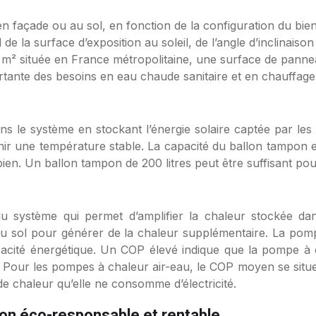
t, en façade ou au sol, en fonction de la configuration du bie
la surface d’exposition au soleil, de l’angle d’inclinaison
 m² située en France métropolitaine, une surface de panne
rtante des besoins en eau chaude sanitaire et en chauffage
ns le système en stockant l’énergie solaire captée par les
enir une température stable. La capacité du ballon tampon 
ien. Un ballon tampon de 200 litres peut être suffisant po
 système qui permet d’amplifier la chaleur stockée dans 
u du sol pour générer de la chaleur supplémentaire. La pomp
acité énergétique. Un COP élevé indique que la pompe 
 Pour les pompes à chaleur air-eau, le COP moyen se situe e
 de chaleur qu’elle ne consomme d’électricité.
ion éco-responsable et rentable